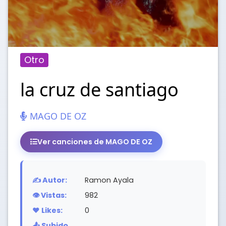
Otro
la cruz de santiago
MAGO DE OZ
Ver canciones de MAGO DE OZ
✍️ Autor:
Ramon Ayala
👁️ Vistas:
982
❤️ Likes:
0
📤 Subido