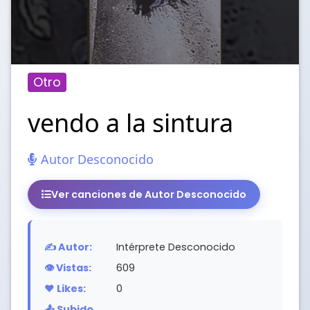
Otro
vendo a la sintura
Autor Desconocido
Ver canciones de Autor Desconocido
✍️ Autor:
Intérprete Desconocido
👁️ Vistas:
609
❤️ Likes:
0
📤 Subido