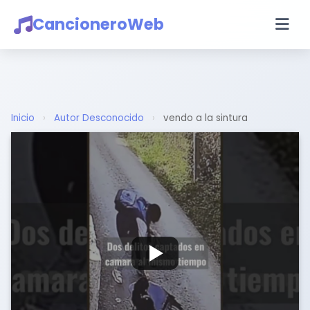
CancioneroWeb
Inicio
›
Autor Desconocido
›
vendo a la sintura