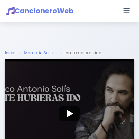
CancioneroWeb
Inicio
›
Marco A. Solis
›
si no te ubieras ido