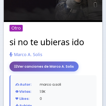
Otro
si no te ubieras ido
Marco A. Solis
Ver canciones de Marco A. Solis
✍️ Autor:
marco a.soli
👁️ Vistas:
1.9K
❤️ Likes:
0
📤 Subido