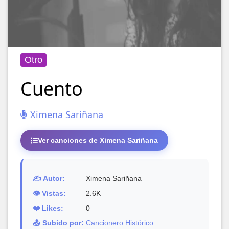
Otro
Cuento
Ximena Sariñana
Ver canciones de Ximena Sariñana
✍️ Autor:
Ximena Sariñana
👁️ Vistas:
2.6K
❤️ Likes:
0
📤 Subido por:
Cancionero Histórico