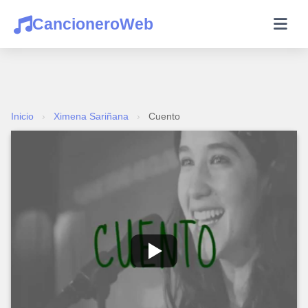
CancioneroWeb
Inicio
›
Ximena Sariñana
›
Cuento