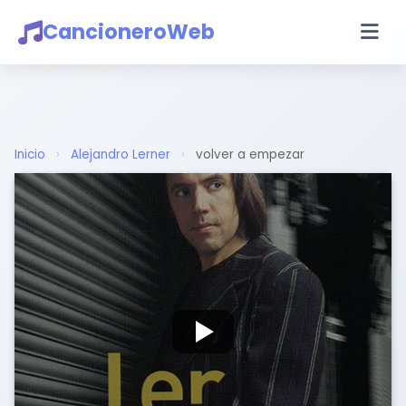
CancioneroWeb
Inicio
›
Alejandro Lerner
›
volver a empezar