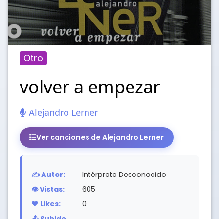
Otro
volver a empezar
Alejandro Lerner
Ver canciones de Alejandro Lerner
✍️ Autor:
Intérprete Desconocido
👁️ Vistas:
605
❤️ Likes:
0
📤 Subido