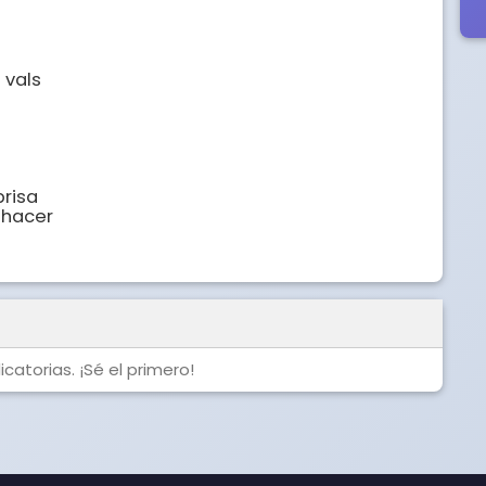
vals

risa

hacer

catorias. ¡Sé el primero!