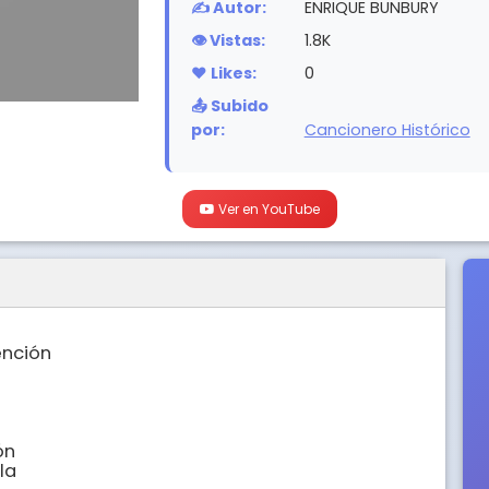
✍️ Autor:
ENRIQUE BUNBURY
👁️ Vistas:
1.8K
❤️ Likes:
0
📤 Subido
por:
Cancionero Histórico
Ver en YouTube
nción

n

a
