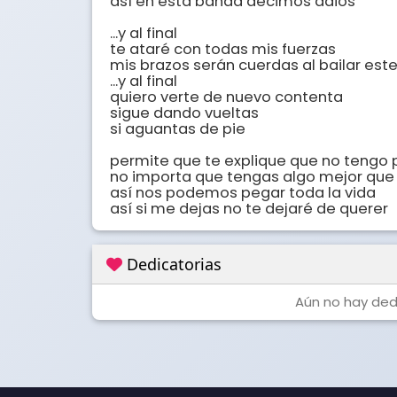
así en esta banda decimos adiós

...y al final

te ataré con todas mis fuerzas

mis brazos serán cuerdas al bailar este 
...y al final

quiero verte de nuevo contenta

sigue dando vueltas

si aguantas de pie

permite que te explique que no tengo p
no importa que tengas algo mejor que 
así nos podemos pegar toda la vida

así si me dejas no te dejaré de querer
Dedicatorias
Aún no hay dedi