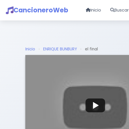
CancioneroWeb
Inicio
Buscar
Inicio
›
ENRIQUE BUNBURY
›
el final