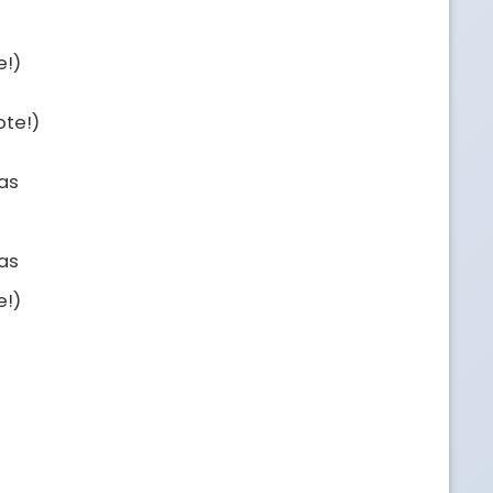
!)

te!)

as

as

!)
