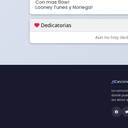
Con mas flow!

Looney Tunes y Noriega!
Dedicatorias
Aún no hay dedi
Cancio
La comuni
donde pued
las letras 