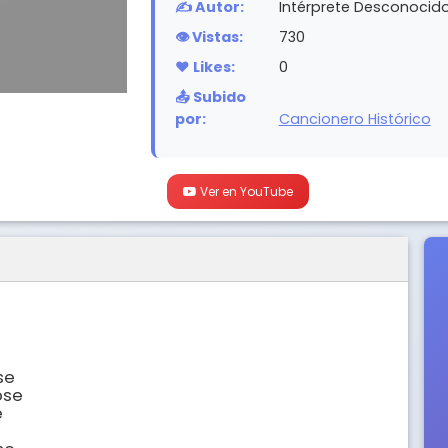
✍️ Autor:
Intérprete Desconocid
👁️ Vistas:
730
❤️ Likes:
0
📤 Subido
por:
Cancionero Histórico
Ver en YouTube
e

se


