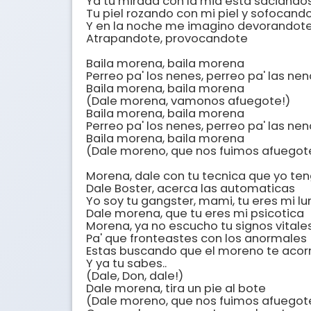
Ya tu mirada con la mia esta saciandos
Tu piel rozando con mi piel y sofocando
Y en la noche me imagino devorandote 
Atrapandote, provocandote

Baila morena, baila morena

Perreo pa' los nenes, perreo pa' las nen
Baila morena, baila morena

(Dale morena, vamonos afuegote!)

Baila morena, baila morena

Perreo pa' los nenes, perreo pa' las nen
Baila morena, baila morena

(Dale moreno, que nos fuimos afuegote
Morena, dale con tu tecnica que yo teng
Dale Boster, acerca las automaticas

Yo soy tu gangster, mami, tu eres mi lun
Dale morena, que tu eres mi psicotica

Morena, ya no escucho tu signos vitales
Pa' que fronteastes con los anormales

Estas buscando que el moreno te acorr
Y ya tu sabes.. 

(Dale, Don, dale!)

Dale morena, tira un pie al bote

(Dale moreno, que nos fuimos afuegote