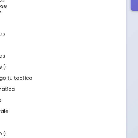
e

se



as

as

!)

o tu tactica

atica



ale

!)
