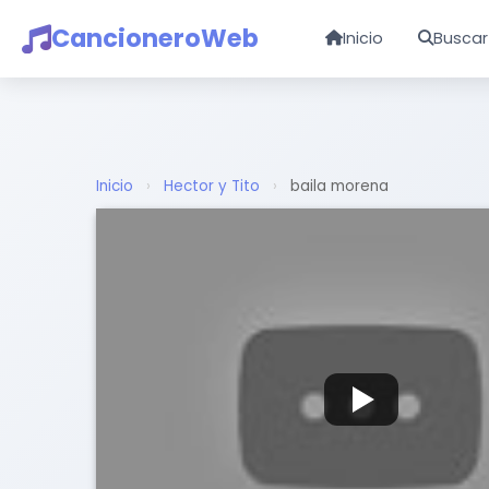
CancioneroWeb
Inicio
Buscar
Inicio
›
Hector y Tito
›
baila morena