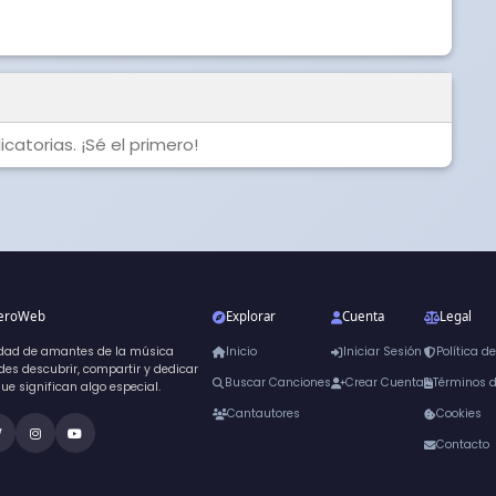
catorias. ¡Sé el primero!
neroWeb
Explorar
Cuenta
Legal
dad de amantes de la música
Inicio
Iniciar Sesión
Política d
es descubrir, compartir y dedicar
Buscar Canciones
Crear Cuenta
Términos 
que significan algo especial.
Cantautores
Cookies
Contacto