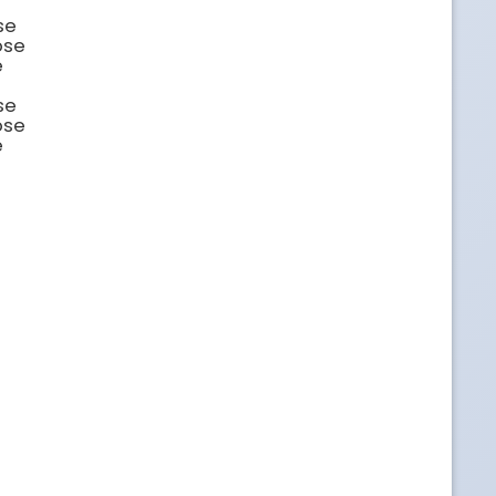
e

se



e

se


