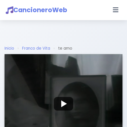
CancioneroWeb
Inicio
›
Franco de Vita
›
te amo