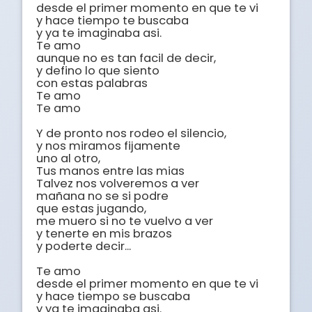
desde el primer momento en que te vi

y hace tiempo te buscaba

y ya te imaginaba asi.

Te amo

aunque no es tan facil de decir,

y defino lo que siento

con estas palabras

Te amo

Te amo

Y de pronto nos rodeo el silencio,

y nos miramos fijamente

uno al otro,

Tus manos entre las mias

Talvez nos volveremos a ver

mañana no se si podre

que estas jugando,

me muero si no te vuelvo a ver

y tenerte en mis brazos

y poderte decir...

Te amo

desde el primer momento en que te vi

y hace tiempo se buscaba

y ya te imaginaba asi.
