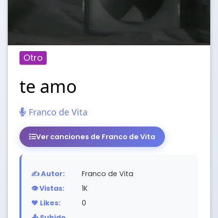
Otro
te amo
Franco de Vita
Ver canciones de Franco de Vita
✍️ Autor:
Franco de Vita
👁️ Vistas:
1K
❤️ Likes:
0
📤 Subido