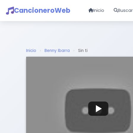
CancioneroWeb
Inicio
Buscar
Inicio
›
Benny Ibarra
›
Sin ti