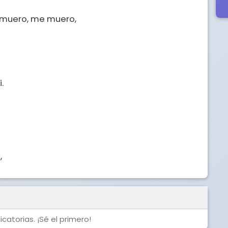
 muero, me muero,





catorias. ¡Sé el primero!