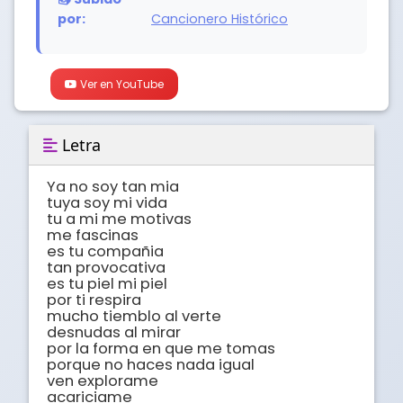
por:
Cancionero Histórico
Ver en YouTube
Letra
Ya no soy tan mia 

tuya soy mi vida

tu a mi me motivas

me fascinas

es tu compañia

tan provocativa

es tu piel mi piel

por ti respira

mucho tiemblo al verte

desnudas al mirar

por la forma en que me tomas

porque no haces nada igual

ven explorame

acariciame
