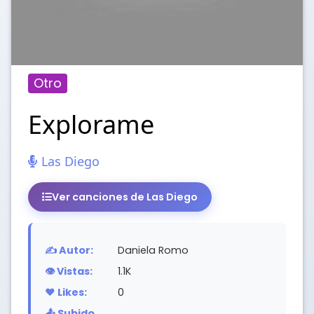
Otro
Explorame
Las Diego
Ver canciones de Las Diego
✍️ Autor:
Daniela Romo
👁️ Vistas:
1.1K
❤️ Likes:
0
📤 Subido