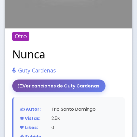
Otro
Nunca
Guty Cardenas
Ver canciones de Guty Cardenas
✍️ Autor:
Trio Santo Domingo
👁️ Vistas:
2.5K
❤️ Likes:
0
📤 Subido