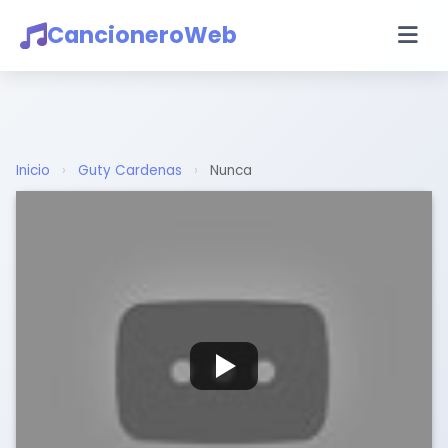
CancioneroWeb
Inicio
›
Guty Cardenas
›
Nunca