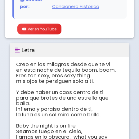
por:
Cancionero Histórico
Ver en YouTube
Letra
Creo en los milagros desde que te vi

en esta noche de tequila boom, boom.

Eres tan sexy, eres sexy thing

mis ojos te persiguen solo a ti.

Y debe haber un caos dentro de ti

para que brotes de una estrella que 
baila.

Infierno y paraiso dentro de ti,

la luna es un sol mira como brilla.

Baby the night is on fire

Seamos fuego en el cielo,

llamas en lo obscuro... what you say
