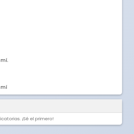
mí.

 mí
catorias. ¡Sé el primero!