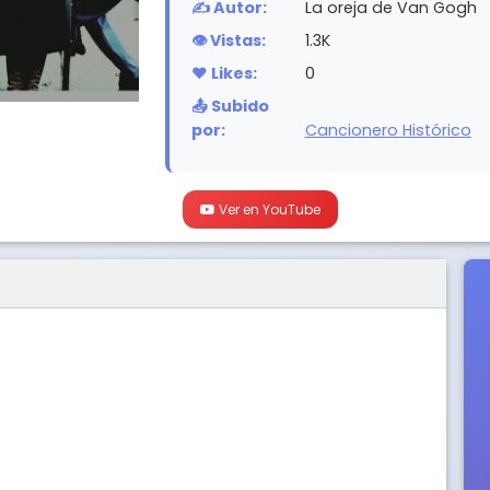
✍️ Autor:
La oreja de Van Gogh
👁️ Vistas:
1.3K
❤️ Likes:
0
📤 Subido
por:
Cancionero Histórico
Ver en YouTube