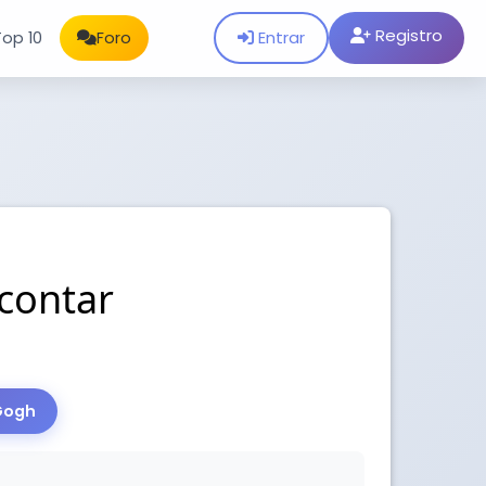
Registro
Entrar
Top 10
Foro
contar
 Gogh