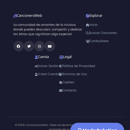
CancioneroWeb
Explorar
La comunidad de amantes de la música
Inicio
donde puedes descubrir, compartir y dedicar
Buscar Canciones
las letras que significan algo especial.
Cantautores
Cuenta
Legal
Iniciar Sesión
Política de Privacidad
Crear Cuenta
Términos de Uso
Cookies
Contacto
© 2026 CancioneroWeb. Todos los derechos reservados.
Hecho para los
amantes de la música