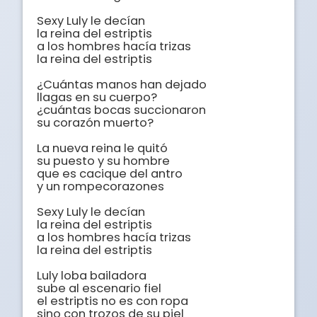
Sexy Luly le decían	

la reina del estriptis	

a los hombres hacía trizas

la reina del estriptis	

¿Cuántas manos han dejado 

llagas en su cuerpo?

¿cuántas bocas succionaron 

su corazón muerto?	

La nueva reina le quitó

su puesto y su hombre

que es cacique del antro

y un rompecorazones

Sexy Luly le decían	

la reina del estriptis	

a los hombres hacía trizas

la reina del estriptis	

Luly loba bailadora	

sube al escenario fiel	

el estriptis no es con ropa

sino con trozos de su piel