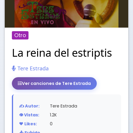
Otro
La reina del estriptis
Tere Estrada
Ver canciones de Tere Estrada
✍️ Autor:
Tere Estrada
👁️ Vistas:
1.2K
❤️ Likes:
0
📤 Subido