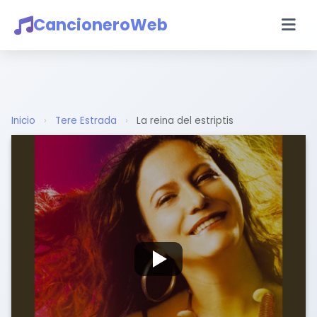
CancioneroWeb
Inicio
›
Tere Estrada
›
La reina del estriptis