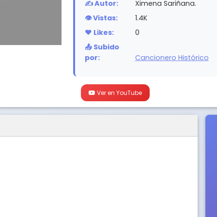
✍️ Autor:
Ximena Sariñana.
👁️ Vistas:
1.4K
❤️ Likes:
0
📤 Subido
por:
Cancionero Histórico
Ver en YouTube