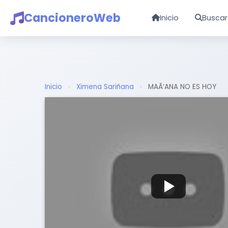
CancioneroWeb
Inicio
Buscar
Inicio
›
Ximena Sariñana
›
MAÃ‘ANA NO ES HOY