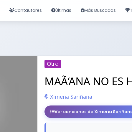
Cantautores
Últimas
Más Buscadas
Otro
MAÃ‘ANA NO ES 
Ximena Sariñana
Ver canciones de Ximena Sariñan