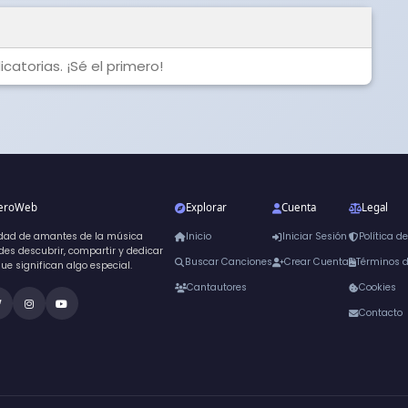
catorias. ¡Sé el primero!
neroWeb
Explorar
Cuenta
Legal
dad de amantes de la música
Inicio
Iniciar Sesión
Política d
es descubrir, compartir y dedicar
Buscar Canciones
Crear Cuenta
Términos 
que significan algo especial.
Cantautores
Cookies
Contacto