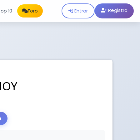
Registro
Entrar
Top 10
Foro
HOY
a