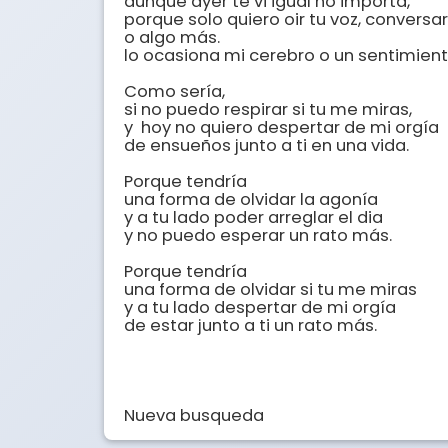
aunque ayer te vi igual no importa,

porque solo quiero oir tu voz, conversar
o algo más.

lo ocasiona mi cerebro o un sentimient
Como sería, 

si no puedo respirar si tu me miras,

y  hoy no quiero despertar de mi orgía

de ensueños junto a ti en una vida.

Porque tendría 

una forma de olvidar la agonía

y a tu lado poder arreglar el dia

y no puedo esperar un rato más.

Porque tendría  

una forma de olvidar si tu me miras

y a tu lado despertar de mi orgía

de estar junto a ti un rato más.

Nueva busqueda