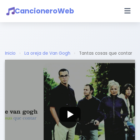
CancioneroWeb
Inicio
›
La oreja de Van Gogh
›
Tantas cosas que contar