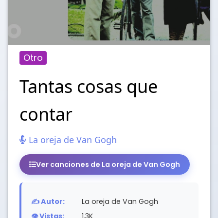
Otro
Tantas cosas que
contar
La oreja de Van Gogh
Ver canciones de La oreja de Van Gogh
✍️ Autor:
La oreja de Van Gogh
👁️ Vistas:
1.3K