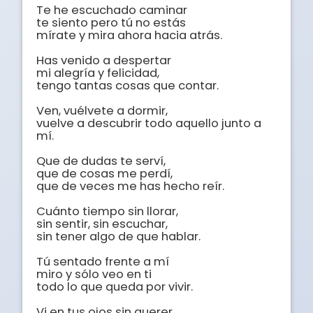
Te he escuchado caminar

te siento pero tú no estás

mírate y mira ahora hacia atrás.

Has venido a despertar

mi alegría y felicidad,

tengo tantas cosas que contar.

Ven, vuélvete a dormir,

vuelve a descubrir todo aquello junto a 
mí.

Que de dudas te serví,

que de cosas me perdí,

que de veces me has hecho reír.

Cuánto tiempo sin llorar,

sin sentir, sin escuchar,

sin tener algo de que hablar.

Tú sentado frente a mí

miro y sólo veo en ti

todo lo que queda por vivir.

Vi en tus ojos sin querer
