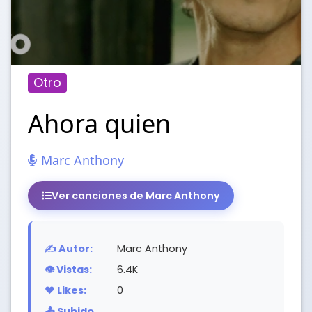
Otro
Ahora quien
Marc Anthony
Ver canciones de Marc Anthony
✍️ Autor:
Marc Anthony
👁️ Vistas:
6.4K
❤️ Likes:
0
📤 Subido