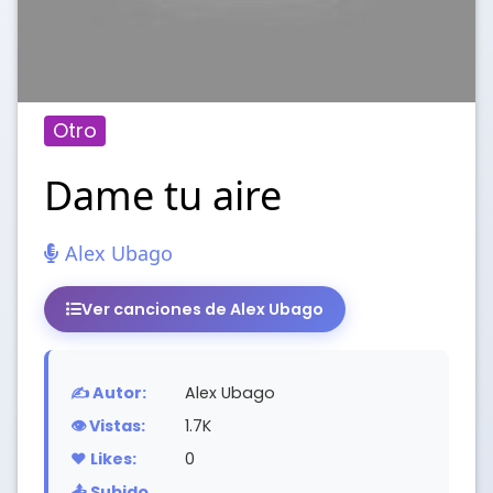
Otro
Dame tu aire
Alex Ubago
Ver canciones de Alex Ubago
✍️ Autor:
Alex Ubago
👁️ Vistas:
1.7K
❤️ Likes:
0
📤 Subido