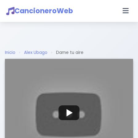
CancioneroWeb
Inicio
›
Alex Ubago
›
Dame tu aire