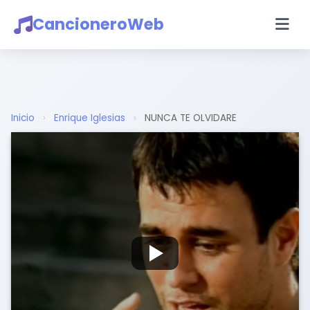
CancioneroWeb
Inicio
›
Enrique Iglesias
›
NUNCA TE OLVIDARE