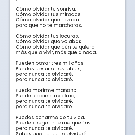
Cómo olvidar tu sonrisa.

Cómo olvidar tus miradas.

Cómo olvidar que rezaba

para que no te marcharas.

Cómo olvidar tus locuras.

Cómo olvidar que volabas.

Cómo olvidar que aún te quiero

más que a vivir, más que a nada.

Pueden pasar tres mil años.

Puedes besar otros labios,

pero nunca te olvidaré,

pero nunca te olvidaré.

Puedo morirme mañana.

Puede secarse mi alma,

pero nunca te olvidaré,

pero nunca te olvidaré.

Puedes echarme de tu vida.

Puedes negar que me querías,

pero nunca te olvidaré.

Sabes que nunca te olvidaré.
