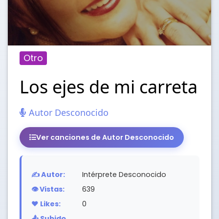
Otro
Los ejes de mi carreta
Autor Desconocido
Ver canciones de Autor Desconocido
✍️ Autor:
Intérprete Desconocido
👁️ Vistas:
639
❤️ Likes:
0
📤 Subido