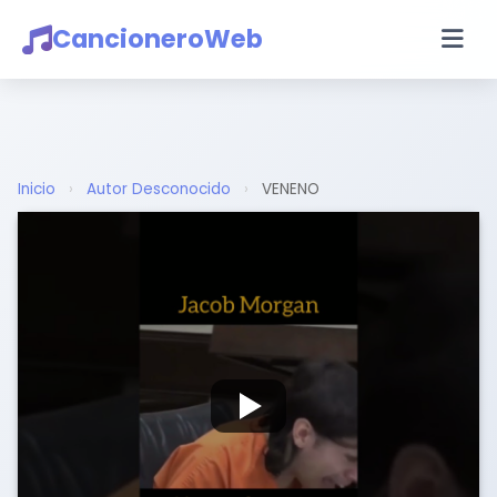
CancioneroWeb
Inicio
›
Autor Desconocido
›
VENENO