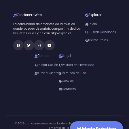
CancioneroWeb
Explorar
La comunidad de amantes de la música
Inicio
donde puedes descubrir, compartir y dedicar
Buscar Canciones
las letras que significan algo especial.
Cantautores
Cuenta
Legal
Iniciar Sesión
Política de Privacidad
Crear Cuenta
Términos de Uso
Cookies
Contacto
© 2026 CancioneroWeb. Todos los derechos reservados.
Hecho para los
Modo Práctica
amantes de la música