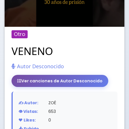
Otro
VENENO
Autor Desconocido
Ver canciones de Autor Desconocido
✍️ Autor:
ZOÉ
👁️ Vistas:
653
❤️ Likes:
0
📤 Subido