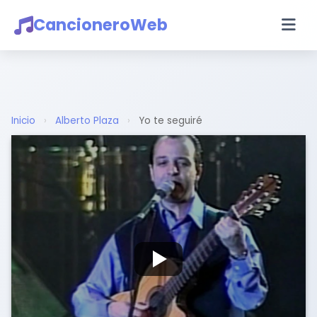
CancioneroWeb
Inicio
›
Alberto Plaza
›
Yo te seguiré