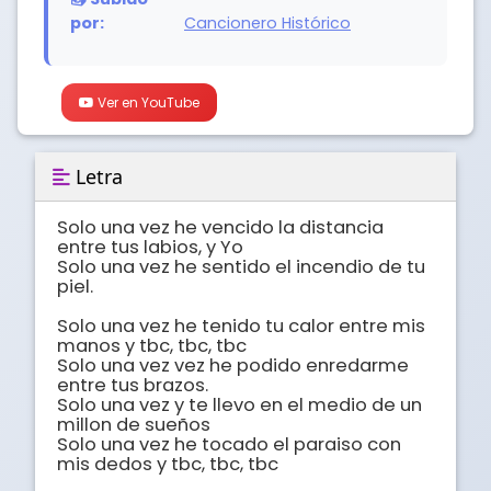
por:
Cancionero Histórico
Ver en YouTube
Letra
Solo una vez he vencido la distancia 
entre tus labios, y Yo

Solo una vez he sentido el incendio de tu 
piel.

Solo una vez he tenido tu calor entre mis 
manos y tbc, tbc, tbc

Solo una vez vez he podido enredarme 
entre tus brazos. 

Solo una vez y te llevo en el medio de un 
millon de sueños

Solo una vez he tocado el paraiso con 
mis dedos y tbc, tbc, tbc
