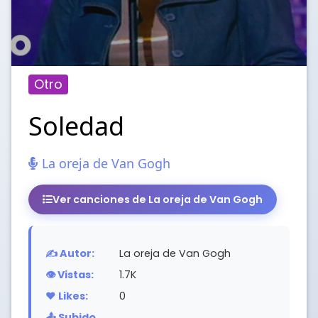
Otro
Soledad
La oreja de Van Gogh
Ver canciones de La oreja de Van Gogh
✍️ Autor:
La oreja de Van Gogh
👁️ Vistas:
1.7K
❤️ Likes:
0
📤 Subido