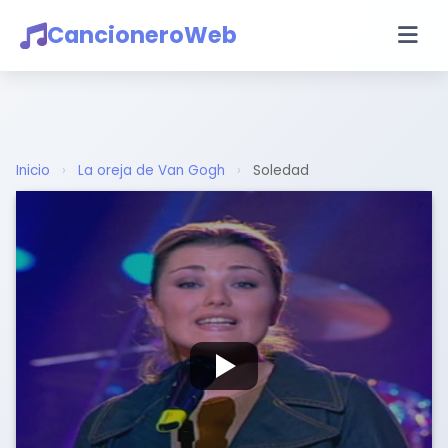
CancioneroWeb
Inicio
›
La oreja de Van Gogh
›
Soledad