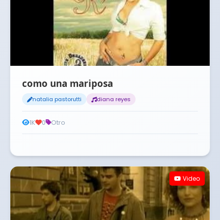
como una mariposa
natalia pastorutti
diana reyes
1K
0
Otro
Video