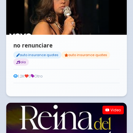
no renunciare
auto insurance quotes
auto insurance quotes
lola
1.2K
0
Otro
Video