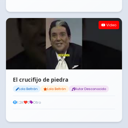
Video
El crucifijo de piedra
Lola Beltrán
Lola Beltrán
Autor Desconocido
1.2K
0
Otro