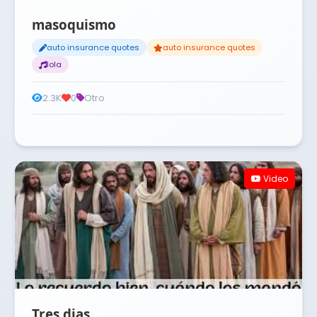
masoquismo
auto insurance quotes
auto insurance quotes
lola
2.3K
0
Otro
Video
Tres dias