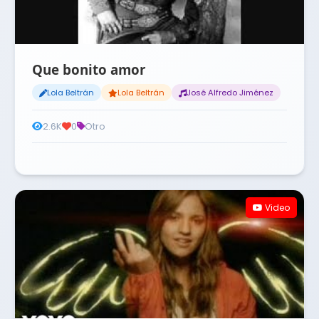
Que bonito amor
Lola Beltrán
Lola Beltrán
José Alfredo Jiménez
2.6K
0
Otro
Video