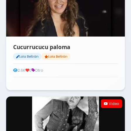
Cucurrucucu paloma
Lola Beltrán
Lola Beltrán
2.6K
0
Otro
Video