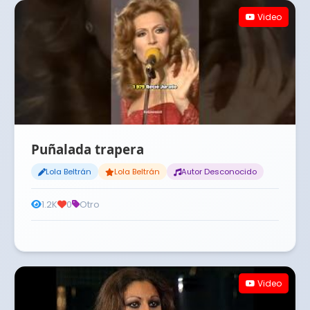
Video
Puñalada trapera
Lola Beltrán
Lola Beltrán
Autor Desconocido
1.2K
0
Otro
Video