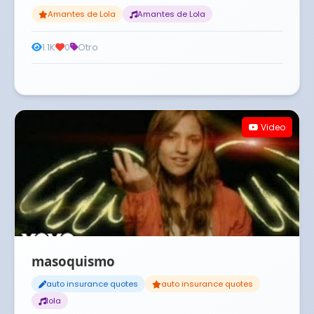
Amantes de Lola
Amantes de Lola
1.1K
0
Otro
Video
masoquismo
auto insurance quotes
auto insurance quotes
lola