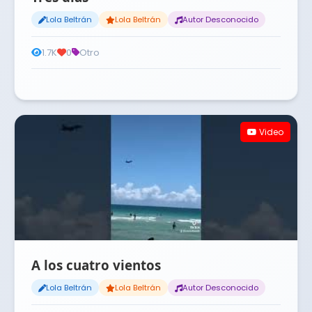
Lola Beltrán
Lola Beltrán
Autor Desconocido
1.7K
0
Otro
Video
A los cuatro vientos
Lola Beltrán
Lola Beltrán
Autor Desconocido