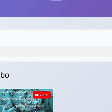
mbo
Video