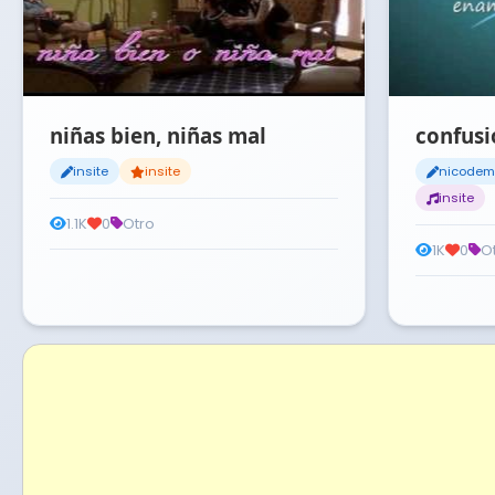
niñas bien, niñas mal
confusi
insite
insite
nicodem
insite
1.1K
0
Otro
1K
0
O