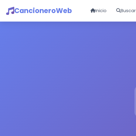
CancioneroWeb
Inicio
Buscar