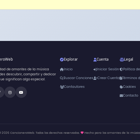
neroWeb
Explorar
Cuenta
Legal
dad de amantes de la música
Inicio
Iniciar Sesión
Política d
es descubrir, compartir y dedicar
Buscar Canciones
Crear Cuenta
Términos 
que significan algo especial.
Cantautores
Cookies
Contacto
© 2026 CancioneroWeb. Todos los derechos reservados.
Hecho para los amantes de la músic