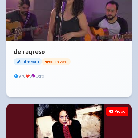
de regreso
salim vera
salim vera
976
0
Otro
Video