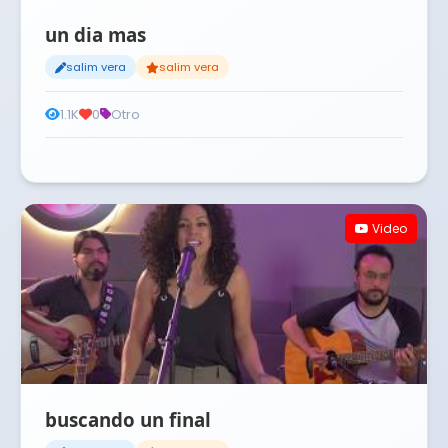
un dia mas
salim vera
salim vera
1.1K
0
Otro
Video
buscando un final