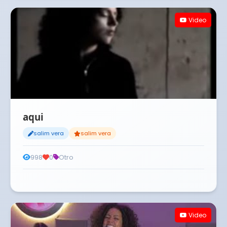
Video
aqui
salim vera
salim vera
998
0
Otro
Video