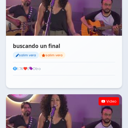
buscando un final
salim vera
salim vera
1.7K
0
Otro
Video