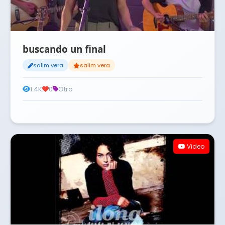
buscando un final
salim vera
salim vera
1.4K
0
Otro
Video