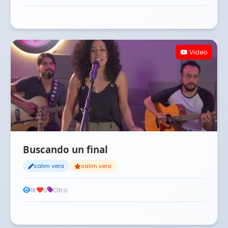
Video
Buscando un final
salim vera
salim vera
1K
0
Otro