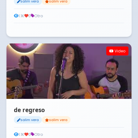
salim vera
salim vera
1.1K
0
Otro
Video
de regreso
salim vera
salim vera
1.1K
0
Otro