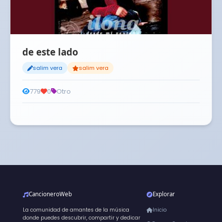
de este lado
salim vera
salim vera
779
0
Otro
CancioneroWeb
Explorar
La comunidad de amantes de la música
Inicio
donde puedes descubrir, compartir y dedicar