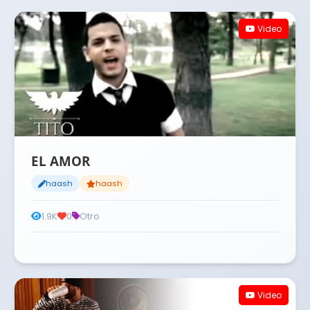
Video
EL AMOR
haash
haash
1.9K
0
Otro
Video