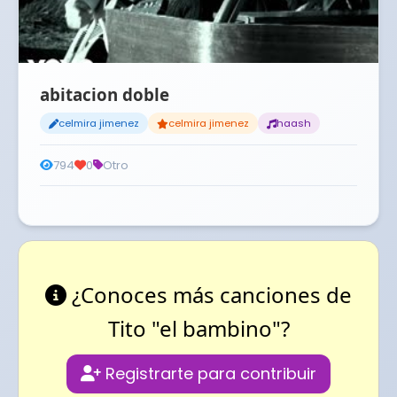
abitacion doble
celmira jimenez
celmira jimenez
haash
794
0
Otro
¿Conoces más canciones de
Tito "el bambino"?
Registrarte para contribuir