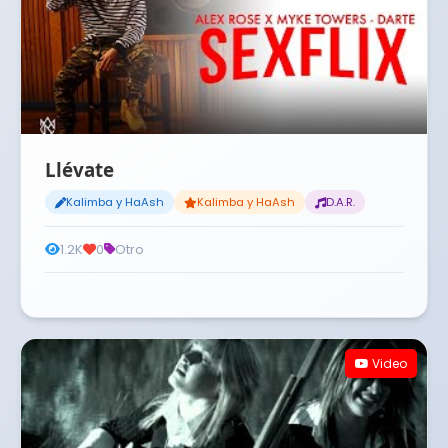
Llévate
Kalimba y HaAsh
Kalimba y HaAsh
D.A.R.
1.2K
0
Otro
Video