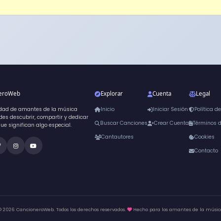
neroWeb
Explorar
Cuenta
Legal
dad de amantes de la música
Inicio
Iniciar Sesión
Política d
es descubrir, compartir y dedicar
Buscar Canciones
Crear Cuenta
Términos 
que significan algo especial.
Cantautores
Cookies
Contacto
© 2026 CancioneroWeb. Todos los derechos reservados.
Hecho para los amantes de la músic