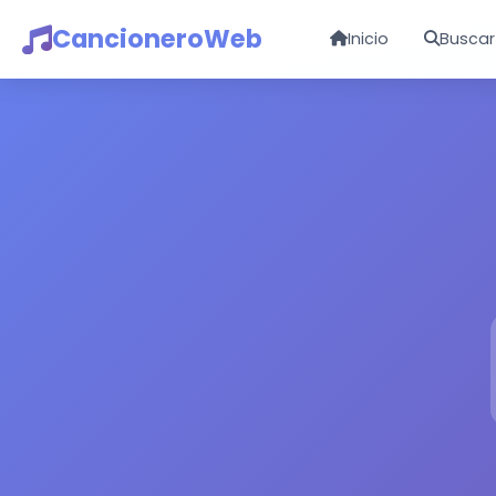
CancioneroWeb
Inicio
Buscar