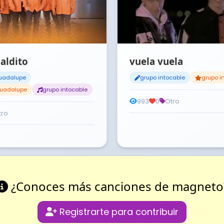
aldito
vuela vuela
uadalupe
grupo intocable
grupo i
uadalupe
grupo intocable
993
0
Otro
tro
¿Conoces más canciones de magneto
Registrarte para contribuir