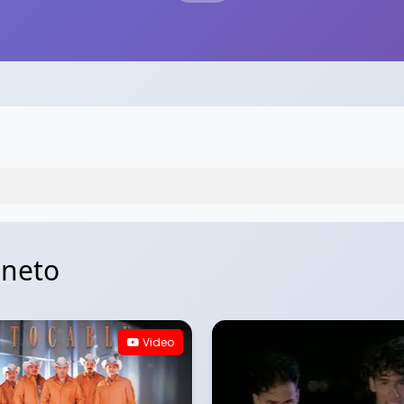
gneto
Video