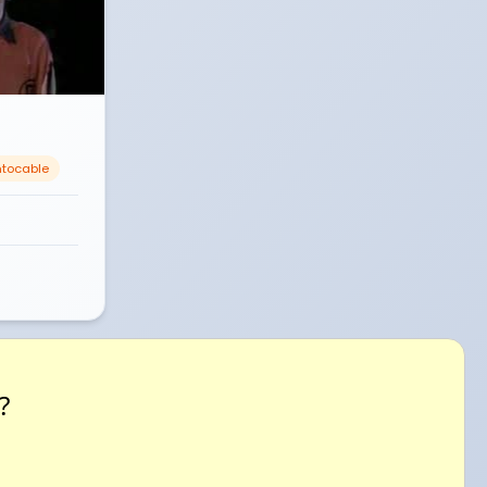
ntocable
?