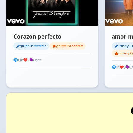
Corazon perfecto
amor m
grupo intocable
grupo intocable
Fanny G
Fanny G
1.1K
0
Otro
1K
0
O