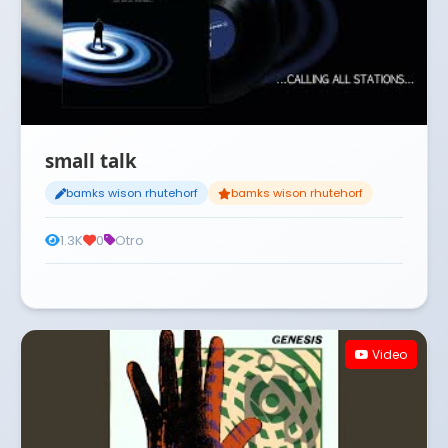
small talk
bamks wison rhutehorf
bamks wison rhutehorf
1.3K
0
Otro
Video