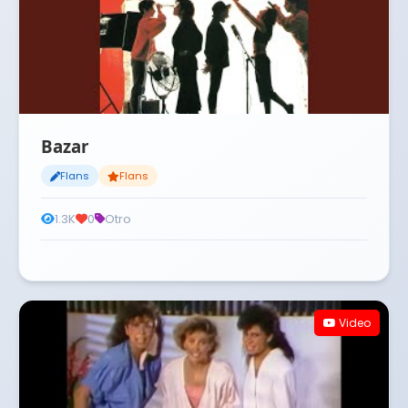
Bazar
Flans
Flans
1.3K
0
Otro
Video