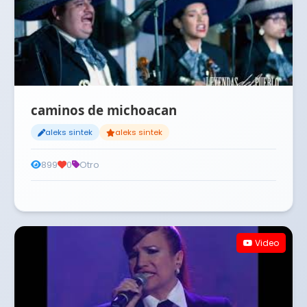
caminos de michoacan
aleks sintek
aleks sintek
899
0
Otro
Video