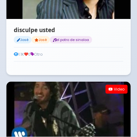
disculpe usted
José
José
el potro de sinaloa
1.1K
0
Otro
Video