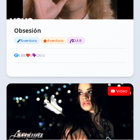
Obsesión
Aventura
Aventura
D.A.R.
1.8K
0
Otro
Video