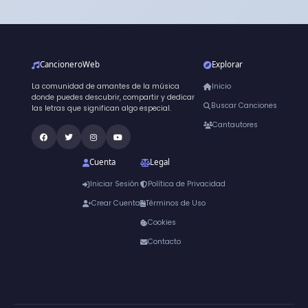
CancioneroWeb
Explorar
La comunidad de amantes de la música
Inicio
donde puedes descubrir, compartir y dedicar
Buscar Canciones
las letras que significan algo especial.
Cantautores
Cuenta
Legal
Iniciar Sesión
Política de Privacidad
Crear Cuenta
Términos de Uso
Cookies
Contacto