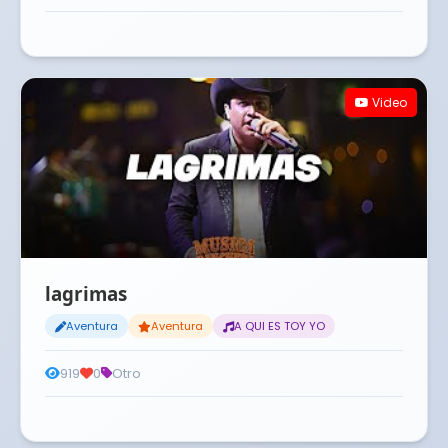
Video
lagrimas
Aventura
Aventura
A QUI ES TOY YO
919
0
Otro