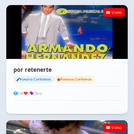
Video
por retenerte
Roxana Contreras
Roxana Contreras
1.1K
0
Otro
Video