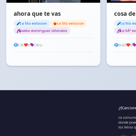
ahora que te vas
cosa de
La 5ta estacion
La 5ta estacion
La 5ta e
pablo dominguez villarubia
La 5Âª e
1.1K
0
Otro
940
0
Cancio
La comuni
donde pued
las letras 