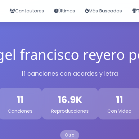
Cantautores
Últimas
Más Buscadas
el francisco reyero 
11 canciones con acordes y letra
11
16.9K
11
Canciones
Reproducciones
Con Video
Otro