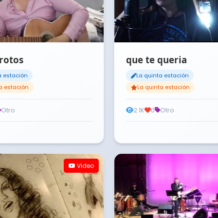
rotos
que te queria
a estación
La quinta estación
a estación
La quinta estación
Otro
2.1K
0
Otro
Video