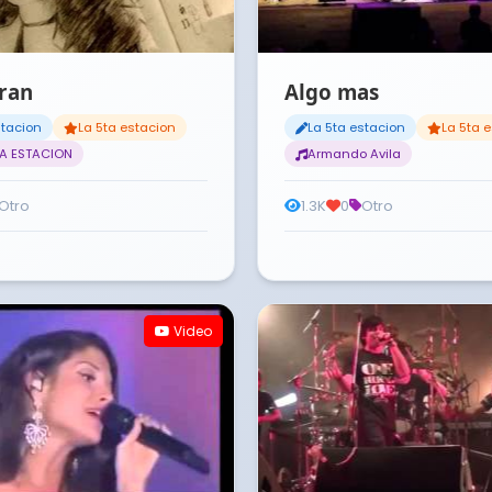
ran
Algo mas
stacion
La 5ta estacion
La 5ta estacion
La 5ta 
TA ESTACION
Armando Avila
Otro
1.3K
0
Otro
Video