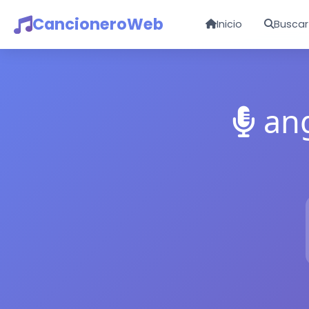
CancioneroWeb
Inicio
Buscar
ang