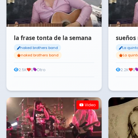
la frase tonta de la semana
sueños 
naked brothers band
La quint
naked brothers band
La quint
2.5K
0
Otro
2.2K
0
Video