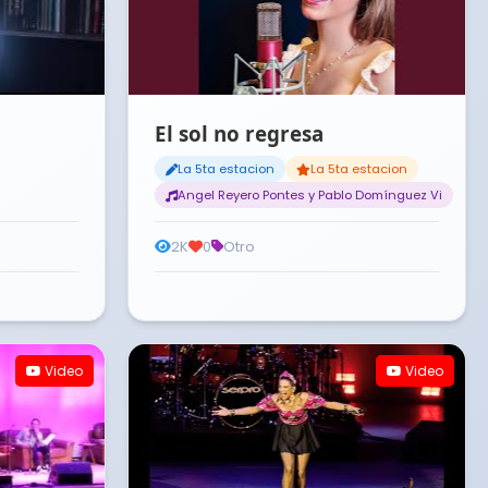
El sol no regresa
La 5ta estacion
La 5ta estacion
Angel Reyero Pontes y Pablo Domínguez Vi
2K
0
Otro
Video
Video