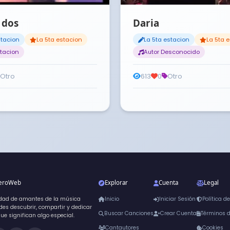
 dos
Daria
stacion
La 5ta estacion
La 5ta estacion
La 5ta 
stacion
Autor Desconocido
Otro
613
0
Otro
neroWeb
Explorar
Cuenta
Legal
dad de amantes de la música
Inicio
Iniciar Sesión
Política d
es descubrir, compartir y dedicar
Buscar Canciones
Crear Cuenta
Términos 
que significan algo especial.
Cantautores
Cookies