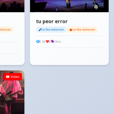
tu peor error
estacion
La 5ta estacion
La 5ta estacion
1.3K
0
Otro
Video