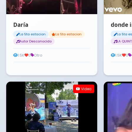
Daría
donde i
La 5ta estacion
La 5ta estacion
La 5ta e
Autor Desconocido
LA QUIN
1.5K
0
Otro
1.5K
0
Video