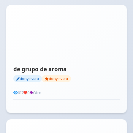
de grupo de aroma
dany rivera
dany rivera
917
0
Otro