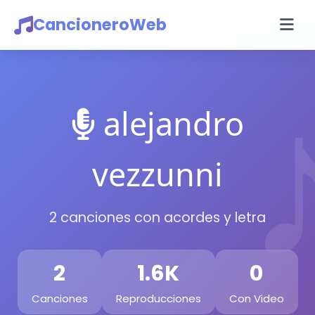
CancioneroWeb
alejandro
vezzunni
2 canciones con acordes y letra
2
1.6K
0
Canciones
Reproducciones
Con Video