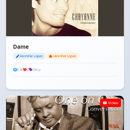
Dame
Jennifer Lopez
Jennifer Lopez
1.1K
0
Otro
Video