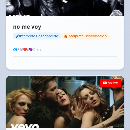
no me voy
Intérprete Desconocido
Intérprete Desconocido
581
0
Otro
Video