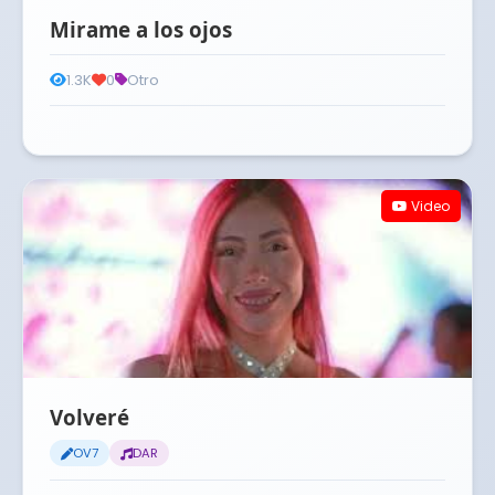
Mirame a los ojos
1.3K
0
Otro
Video
Volveré
OV7
DAR