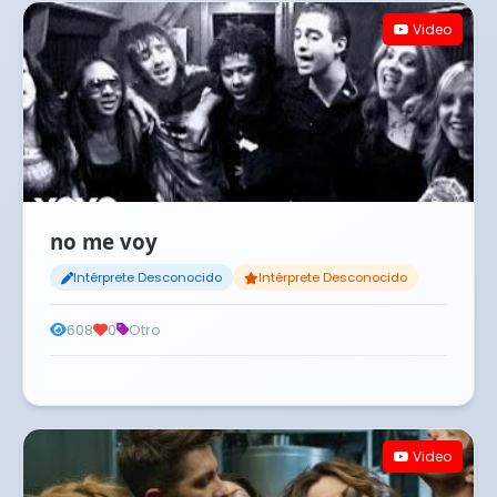
Video
no me voy
Intérprete Desconocido
Intérprete Desconocido
608
0
Otro
Video