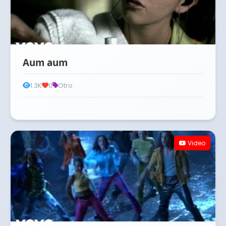
Aum aum
1.3K
0
Otro
Video