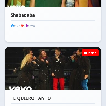
Shabadaba
2.5K
0
Otro
Video
TE QUIERO TANTO