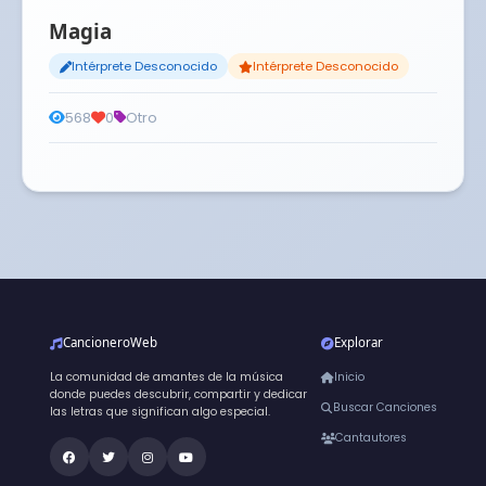
Magia
Intérprete Desconocido
Intérprete Desconocido
568
0
Otro
CancioneroWeb
Explorar
La comunidad de amantes de la música
Inicio
donde puedes descubrir, compartir y dedicar
Buscar Canciones
las letras que significan algo especial.
Cantautores