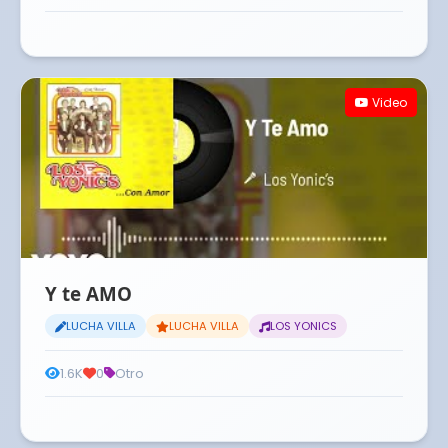
Video
Y te AMO
LUCHA VILLA
LUCHA VILLA
LOS YONICS
1.6K
0
Otro