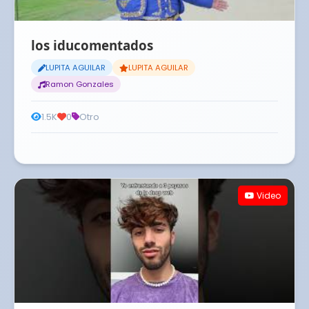
los iducomentados
LUPITA AGUILAR
LUPITA AGUILAR
Ramon Gonzales
1.5K
0
Otro
Video