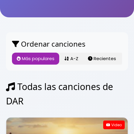
Ordenar canciones
Más populares
A-Z
Recientes
Todas las canciones de
DAR
Video