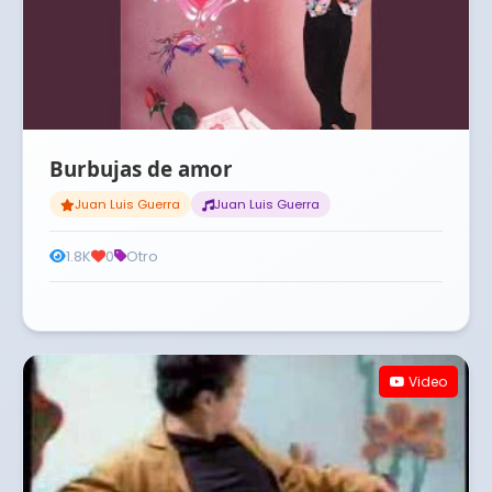
Burbujas de amor
Juan Luis Guerra
Juan Luis Guerra
1.8K
0
Otro
Video