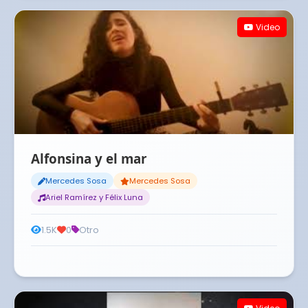
Video
Alfonsina y el mar
Mercedes Sosa
Mercedes Sosa
Ariel Ramírez y Félix Luna
1.5K
0
Otro