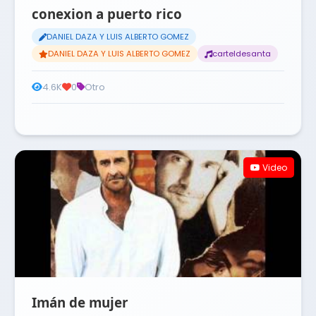
conexion a puerto rico
DANIEL DAZA Y LUIS ALBERTO GOMEZ
DANIEL DAZA Y LUIS ALBERTO GOMEZ
carteldesanta
4.6K
0
Otro
Video
Imán de mujer