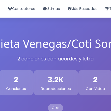
Cantautores
Últimas
Más Buscadas
lieta Venegas/Coti So
2 canciones con acordes y letra
2
3.2K
2
Canciones
Reproducciones
Con Video
Otro