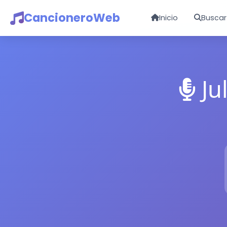
CancioneroWeb
Inicio
Buscar
Ju