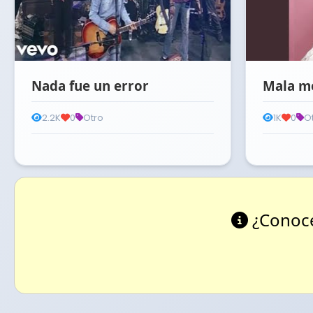
Nada fue un error
Mala m
2.2K
0
Otro
1K
0
O
¿Conoce