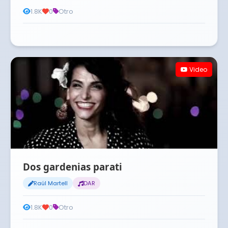
1.8K
0
Otro
Video
Dos gardenias parati
Raúl Martell
DAR
1.8K
0
Otro