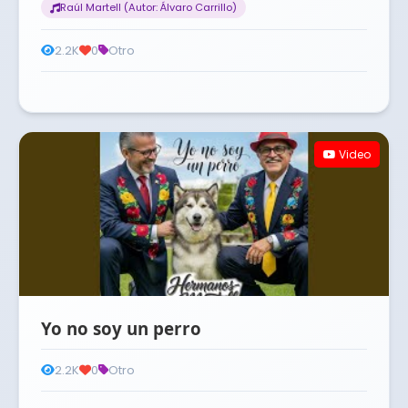
Raúl Martell (Autor: Álvaro Carrillo)
2.2K
0
Otro
Video
Yo no soy un perro
2.2K
0
Otro