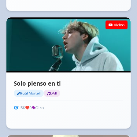
Video
Solo pienso en ti
Raúl Martell
DAR
1.5K
0
Otro