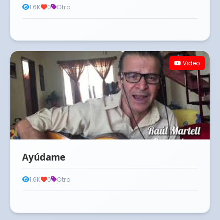
1.6K
0
Otro
Video
Ayúdame
1.6K
0
Otro