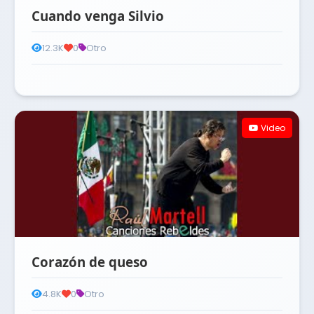
Cuando venga Silvio
12.3K
0
Otro
Video
Corazón de queso
4.8K
0
Otro