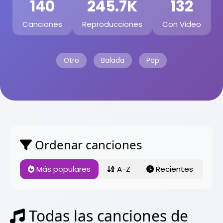
140
245.7K
132
Canciones
Reproducciones
Con Video
Otro
Balada
Pop
Ordenar canciones
Más populares
A-Z
Recientes
Todas las canciones de