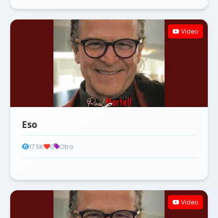
Video
Eso
17.5K
0
Otro
Video