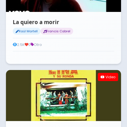
La quiero a morir
Raúl Martell
Francis Cabrel
2.5K
0
Otro
Video