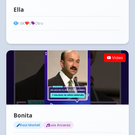
Ella
1.6K
0
Otro
Video
Bonita
Raúl Martell
Luis Arcaraz