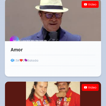
Video
Amor
1.5K
0
Balada
Video