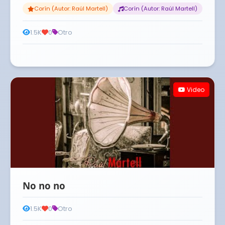
Corín (Autor: Raúl Martell)
Corín (Autor: Raúl Martell)
1.5K
0
Otro
Video
No no no
1.5K
0
Otro