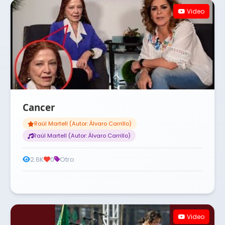
Video
Cancer
Raúl Martell (Autor: Álvaro Carrillo)
Raúl Martell (Autor: Álvaro Carrillo)
2.6K
0
Otro
Video