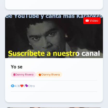
Video
Yo se
Danny Rivera
Danny Rivera
4.1K
0
Otro