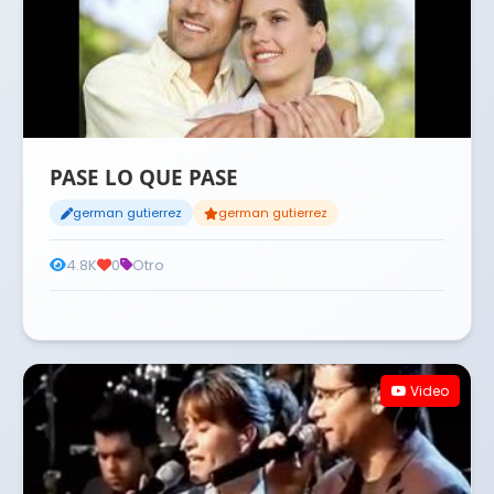
PASE LO QUE PASE
german gutierrez
german gutierrez
4.8K
0
Otro
Video