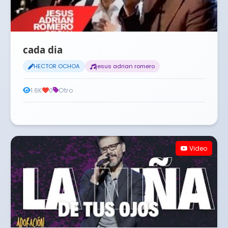
cada dia
HECTOR OCHOA
jesus adrian romero
1.6K
0
Otro
Video