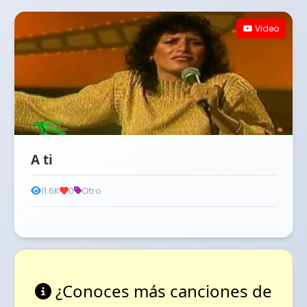
Video
A ti
11.6K
0
Otro
¿Conoces más canciones de