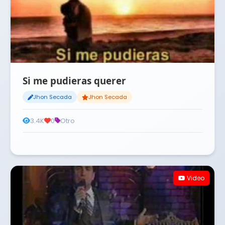
Si me pudieras querer
Jhon Secada
Jhon Secada
3.4K
0
Otro
Video