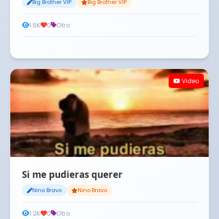
Big Brother VIP
Big Brother VIP
1.5K
0
Otro
Video
Si me pudieras querer
Nino Bravo
Nino Bravo
1.2K
0
Otro