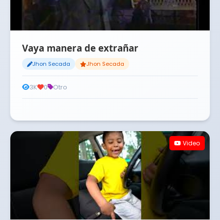
Vaya manera de extrañar
Jhon Secada
Jhon Secada
3K
0
Otro
Video