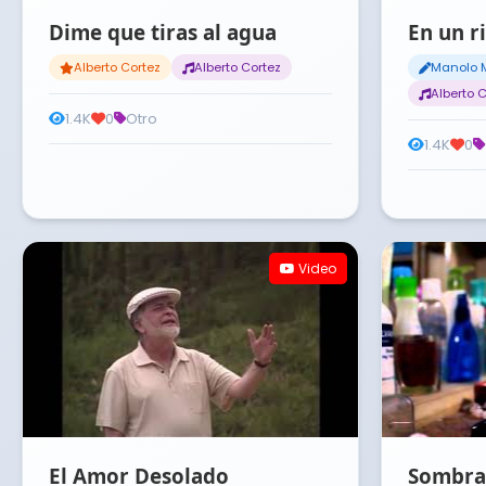
Dime que tiras al agua
En un r
Alberto Cortez
Alberto Cortez
Manolo 
Alberto 
1.4K
0
Otro
1.4K
0
Video
El Amor Desolado
Sombra