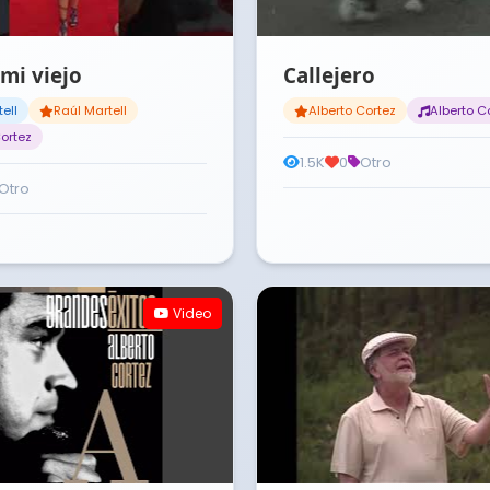
 mi viejo
Callejero
ell
Raúl Martell
Alberto Cortez
Alberto C
Cortez
1.5K
0
Otro
Otro
Video