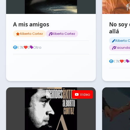
A mis amigos
No soy 
allá
Alberto Cortez
Alberto Cortez
Alberto 
1.7K
0
Otro
Facundo
1.7K
0
Video