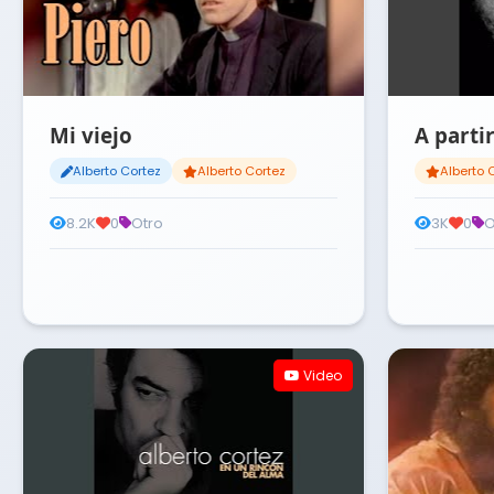
Mi viejo
A parti
Alberto Cortez
Alberto Cortez
Alberto 
8.2K
0
Otro
3K
0
O
Video