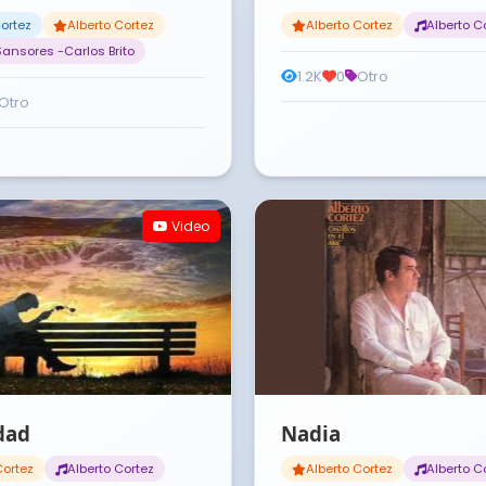
Cortez
Alberto Cortez
Alberto Cortez
Alberto C
Sansores -Carlos Brito
1.2K
0
Otro
Otro
Video
dad
Nadia
Cortez
Alberto Cortez
Alberto Cortez
Alberto C