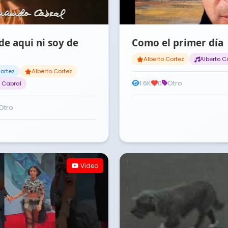
de aqui ni soy de
Como el primer día
Alberto Cortez
Alberto C
Cortez
Alberto Cortez
1.6K
0
Otro
 Cabral
Otro
Video