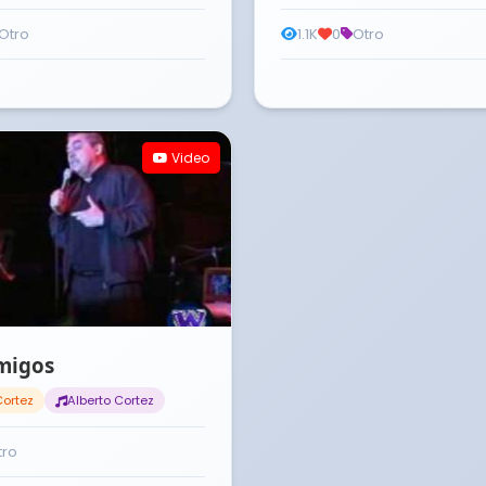
Otro
1.1K
0
Otro
Video
migos
Cortez
Alberto Cortez
tro