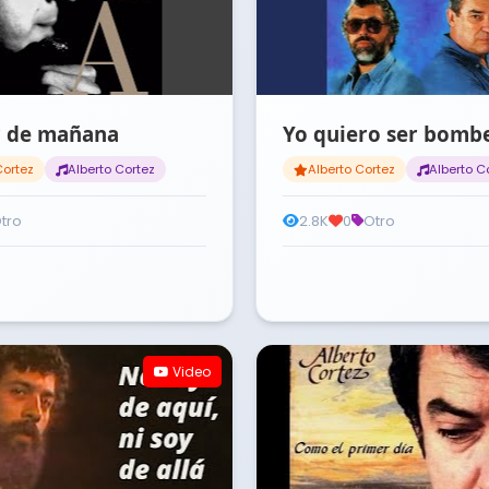
r de mañana
Yo quiero ser bomb
Cortez
Alberto Cortez
Alberto Cortez
Alberto C
tro
2.8K
0
Otro
Video