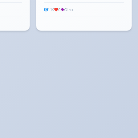
1.1K
0
Otro