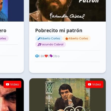
ero
Pobrecito mi patrón
ortez
Alberto Cortez
Alberto Cortez
Facundo Cabral
1.8K
0
Otro
Video
Video