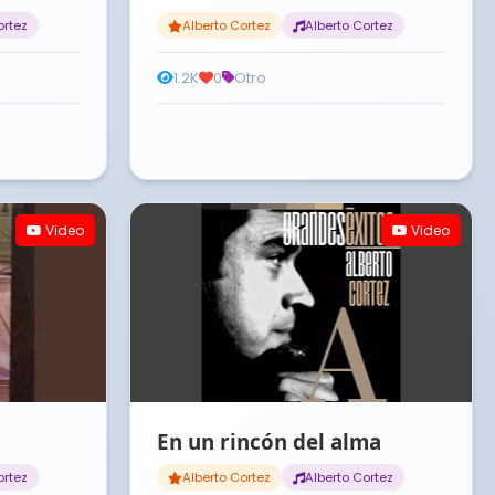
ortez
Alberto Cortez
Alberto Cortez
1.2K
0
Otro
Video
Video
En un rincón del alma
ortez
Alberto Cortez
Alberto Cortez