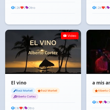
1.2K
0
Otro
1.2K
0
Video
El vino
a mis a
Raúl Martell
Raúl Martell
Alberto 
Alberto Cortez
1K
0
O
1.1K
0
Otro