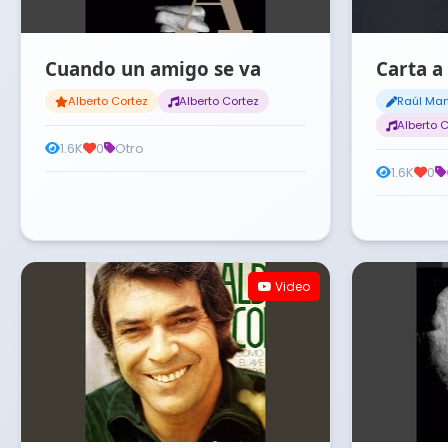
Cuando un amigo se va
Carta a
Alberto Cortez
Alberto Cortez
Raúl Mart
Alberto 
1.6K
0
Otro
1.6K
0
Video