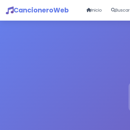
CancioneroWeb
Inicio
Buscar