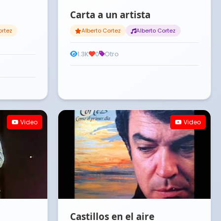
Carta a un artista
ortez
Alberto Cortez
Alberto Cortez
1.3K
0
Otro
Video
Video
Castillos en el aire