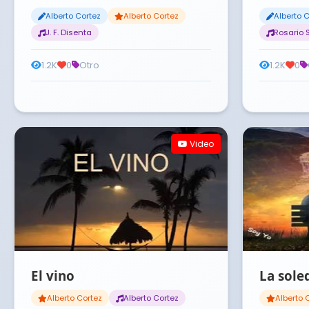
Alberto Cortez
Alberto Cortez
Alberto 
J. F. Disenta
Rosario 
1.2K
0
Otro
1.2K
0
Video
El vino
La sole
Alberto Cortez
Alberto Cortez
Alberto 