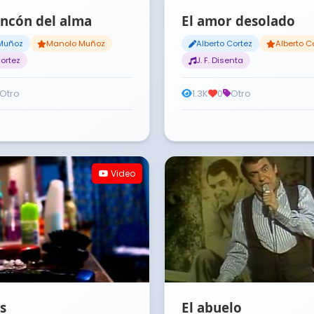
incón del alma
El amor desolado
Muñoz
Manolo Muñoz
Alberto Cortez
Alberto C
Cortez
J. F. Disenta
Otro
1.3K
0
Otro
Video
s
El abuelo