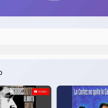
o
Video