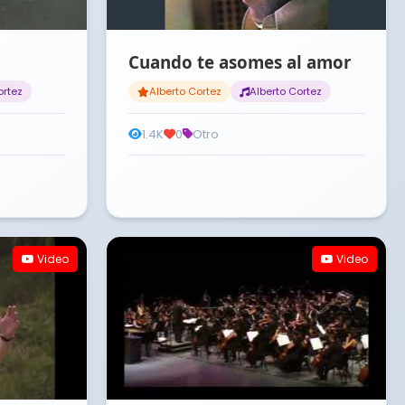
Cuando te asomes al amor
ortez
Alberto Cortez
Alberto Cortez
1.4K
0
Otro
Video
Video