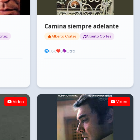
Camina siempre adelante
ortez
Alberto Cortez
Alberto Cortez
1.6K
0
Otro
Video
Video