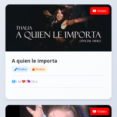
Video
A quien le importa
Thalia
Thalia
1.4K
0
Otro
Video