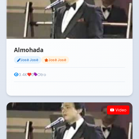
Almohada
José José
José José
3.4K
0
Otro
Video