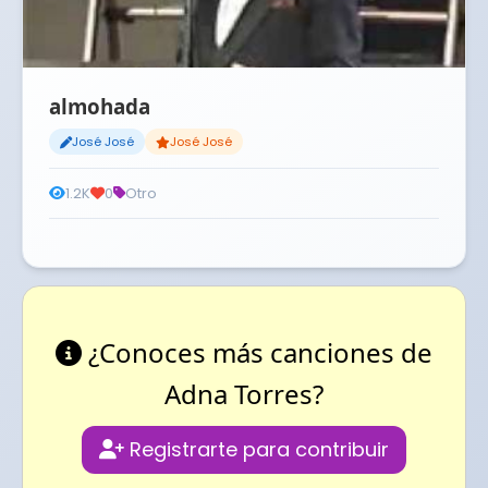
almohada
José José
José José
1.2K
0
Otro
¿Conoces más canciones de
Adna Torres?
Registrarte para contribuir