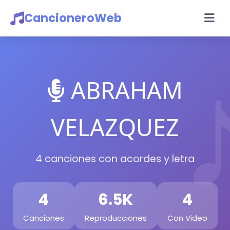
CancioneroWeb
ABRAHAM
VELAZQUEZ
4 canciones con acordes y letra
4
6.5K
4
Canciones
Reproducciones
Con Video